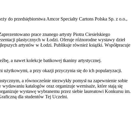
eży do przedsiębiorstwa Amcor Specialty Cartons Polska Sp. z o.o.,
aprezentowano prace znanego artysty Piotra Ciesielskiego
rezentacji plastycznych w Łodzi. Oferuje różnorodne wystawy dzieł
najlepszych artystów w Łodzi. Publikuje również książki. Współpracuje
źbę, a nawet kolekcje batikowej tkaniny artystycznej.
i użytkowymi, a przy okazji przyczynia się do ich popularyzacji.
lastycznym, a równocześnie niezwykły pomysł na zapewnienie sobie
 wydawaniu katalogów oraz organizuje wernisaże, które stają się
 organizuje wystawę wybranemu przez siebie laureatowi Konkursu im.
aficzną dla studentów Tej Uczelni.