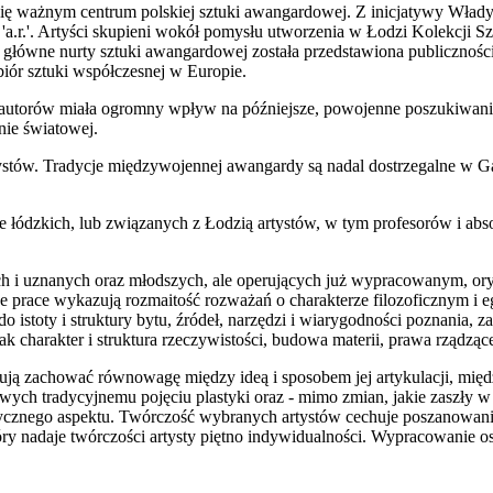
się ważnym centrum polskiej sztuki awangardowej. Z inicjatywy Włady
a.r.'. Artyści skupieni wokół pomysłu utworzenia w Łodzi Kolekcji Sz
łówne nurty sztuki awangardowej została przedstawiona publiczności w
iór sztuki współczesnej w Europie.
utorów miała ogromny wpływ na późniejsze, powojenne poszukiwania ś
nie światowej.
ystów. Tradycje międzywojennej awangardy są nadal dostrzegalne w Gal
ie łódzkich, lub związanych z Łodzią artystów, w tym profesorów i a
ałych i uznanych oraz młodszych, ale operujących już wypracowanym, o
e prace wykazują rozmaitość rozważań o charakterze filozoficznym i 
toty i struktury bytu, źródeł, narzędzi i wiarygodności poznania, zasa
jak charakter i struktura rzeczywistości, budowa materii, prawa rządząc
ą zachować równowagę między ideą i sposobem jej artykulacji, między
ych tradycyjnemu pojęciu plastyki oraz - mimo zmian, jakie zaszły w ob
izycznego aspektu. Twórczość wybranych artystów cechuje poszanowanie
który nadaje twórczości artysty piętno indywidualności. Wypracowanie