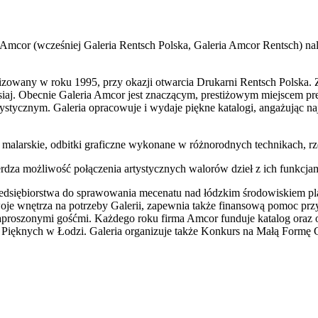
 Amcor (wcześniej Galeria Rentsch Polska, Galeria Amcor Rentsch) nal
izowany w roku 1995, przy okazji otwarcia Drukarni Rentsch Polska. Z
dzisiaj. Obecnie Galeria Amcor jest znaczącym, prestiżowym miejscem p
-artystycznym. Galeria opracowuje i wydaje piękne katalogi, angażując 
malarskie, odbitki graficzne wykonane w różnorodnych technikach, rze
erdza możliwość połączenia artystycznych walorów dzieł z ich funkcjam
rzedsiębiorstwa do sprawowania mecenatu nad łódzkim środowiskiem p
woje wnętrza na potrzeby Galerii, zapewnia także finansową pomoc przy
zaproszonymi gośćmi. Każdego roku firma Amcor funduje katalog oraz
ięknych w Łodzi. Galeria organizuje także Konkurs na Małą Formę Gr