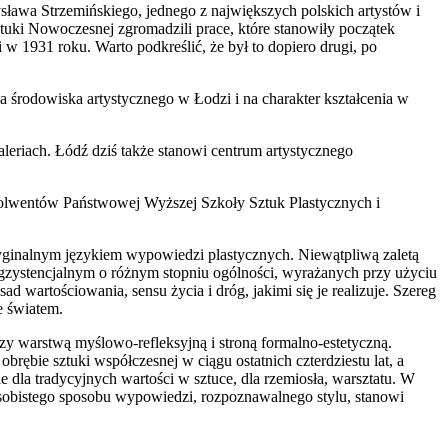
sława Strzemińskiego, jednego z największych polskich artystów i
tuki Nowoczesnej zgromadzili prace, które stanowiły początek
 1931 roku. Warto podkreślić, że był to dopiero drugi, po
rodowiska artystycznego w Łodzi i na charakter kształcenia w
eriach. Łódź dziś także stanowi centrum artystycznego
bsolwentów Państwowej Wyższej Szkoły Sztuk Plastycznych i
ryginalnym językiem wypowiedzi plastycznych. Niewątpliwą zaletą
egzystencjalnym o różnym stopniu ogólności, wyrażanych przy użyciu
d wartościowania, sensu życia i dróg, jakimi się je realizuje. Szereg
e światem.
 warstwą myślowo-refleksyjną i stroną formalno-estetyczną.
rębie sztuki współczesnej w ciągu ostatnich czterdziestu lat, a
 dla tradycyjnych wartości w sztuce, dla rzemiosła, warsztatu. W
 osobistego sposobu wypowiedzi, rozpoznawalnego stylu, stanowi