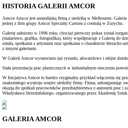
HISTORIA GALERII AMCOR
Amcor Amcor jest australijską firmą z siedzibą w Melbourne. Galeria
jednej z firm grupy Amcor Specialty Cartons z centralą w Zurychu.
Galerię założono w 1996 roku, chociaż pierwszy pokaz został zorgan
(malarstwo, grafika, fotografika), który współpracuje z Galerią do 
sztuki, spotkania z artystami oraz spotkania o charakterze literacko
z innymi galeriami.
W Galerii Amcor wystawiano już rysunki, akwarelowe i olejne dzieła 
Stała prezentacja prac plastycznych w industrialnym otoczeniu potwi
W Inicjatywa Amcor to bardzo oryginalny przykład włączenia się p
znakomitego wystroju wnętrz siedziby firmy. Firma, udostępniając s
okazją do spotkań pracowników przedsiębiorstwa z autorami prac i 
Władysława Strzemińskiego, organizowanego przez Akademię Sztuk P
GALERIA AMCOR