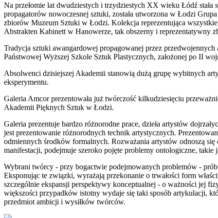
Na przełomie lat dwudziestych i trzydziestych XX wieku Łódź stała 
propagatorów nowoczesnej sztuki, została utworzona w Łodzi Grupa '
zbiorów Muzeum Sztuki w Łodzi. Kolekcja reprezentująca wszystkie g
Abstrakten Kabinett w Hanowerze, tak obszerny i reprezentatywny zb
Tradycja sztuki awangardowej propagowanej przez przedwojennych a
Państwowej Wyższej Szkole Sztuk Plastycznych, założonej po II woj
Absolwenci dzisiejszej Akademii stanowią dużą grupę wybitnych art
eksperymentu.
Galeria Amcor prezentowała już twórczość kilkudziesięciu przeważn
Akademii Pięknych Sztuk w Łodzi.
Galeria prezentuje bardzo różnorodne prace, dzieła artystów dojrz
jest prezentowanie różnorodnych technik artystycznych. Prezentowan
odmiennych środków formalnych. Rozważania artystów odnoszą się do is
manifestacji, podejmuje szeroko pojęte problemy ontologiczne, takie 
Wybrani twórcy - przy bogactwie podejmowanych problemów - próbuj
Eksponując te związki, wyrażają przekonanie o trwałości form właściw
szczególnie ekspansji perspektywy konceptualnej - o ważności jej f
większości przypadków istotny wydaje się taki sposób artykulacji, 
przedmiot ambicji i wysiłków twórców.